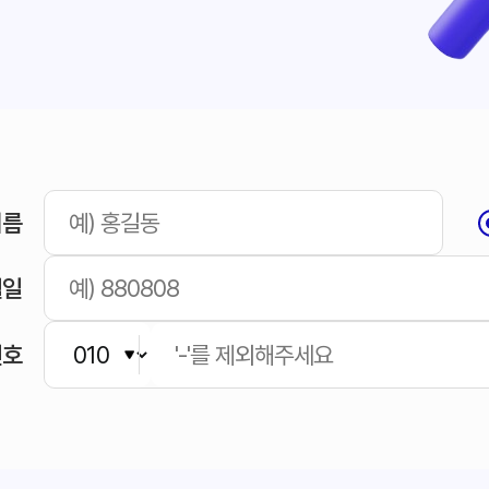
이름
월일
번호