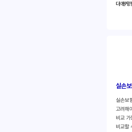
나에게 
더 현명
을 추천
니다.
보험료 
수 있습
편리한 
다.
실손보
실손보험
고려해야
비교 가
비교할 