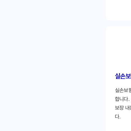
비교 항
양한 항
사용자 
다.
신뢰성:
인해야 
개인정보
확인해야
실손보
실손보험
합니다.
보장 내
다.
보험료: