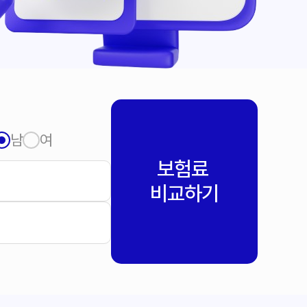
남
여
보험료
비교하기